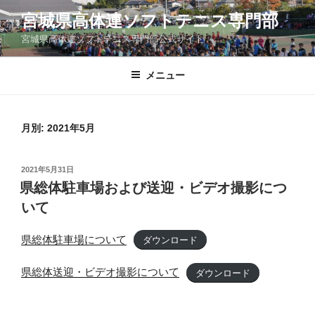
コ
宮城県高体連ソフトテニス専門部
ン
宮城県高体連ソフトテニス専門部公式サイト
テ
ン
ツ
メニュー
へ
ス
キ
月別: 2021年5月
ッ
プ
投
2021年5月31日
稿
県総体駐車場および送迎・ビデオ撮影につ
日:
いて
県総体駐車場について
ダウンロード
県総体送迎・ビデオ撮影について
ダウンロード