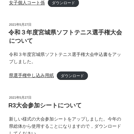
女子個人コート係
ダウンロード
投
2021年5月27日
稿
令和３年度宮城県ソフトテニス選手権大会
日:
について
令和３年度宮城県ソフトテニス選手権大会申込書をアッ
プしました。
県選手権申し込み用紙
ダウンロード
投
2021年5月27日
稿
R3大会参加シートについて
日:
新しい様式の大会参加シートをアップしました。今年の
県総体から使用することになりますので，ダウンロード
してください。