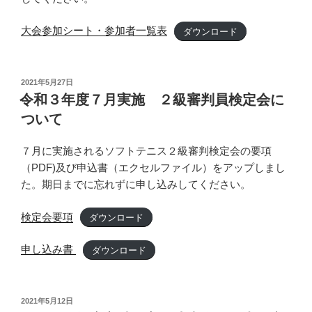
大会参加シート・参加者一覧表
ダウンロード
投
2021年5月27日
稿
令和３年度７月実施 ２級審判員検定会に
日:
ついて
７月に実施されるソフトテニス２級審判検定会の要項
（PDF)及び申込書（エクセルファイル）をアップしまし
た。期日までに忘れずに申し込みしてください。
検定会要項
ダウンロード
申し込み書
ダウンロード
投
2021年5月12日