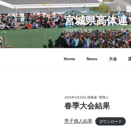
コ
ン
宮城県高体連
テ
ン
宮城県高体連ソフトテニス専門
ツ
へ
ス
キ
Home
News
大会
ッ
プ
投
2025年4月24日
投稿者:
管理人
稿
春季大会結果
日:
男子個人結果
ダウンロード