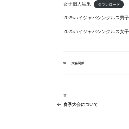
女子個人結果
ダウンロード
2025ハイジャパシングルス男
2025ハイジャパシングルス女
カ
大会関係
テ
ゴ
リ
ー
投
前
過
稿
去
春季大会について
の
ナ
投
ビ
稿