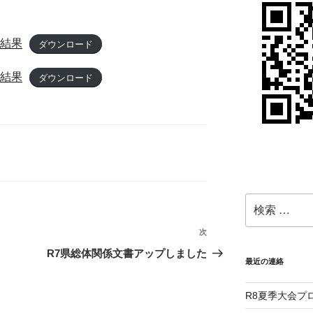
子結果
ダウンロード
子結果
ダウンロード
検
索:
次
次
の
R7県総体関係文書アップしました
最近の連絡
投
稿
R8夏季大会プ