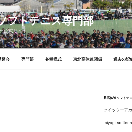
ソフトテニス専門部
部公式サイト
講習会
専門部
各種様式
東北高体連関係
過去の記録(
県高体連ソフトテ
ツイッターア
miyagi-softtenn