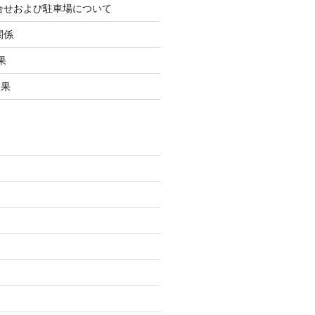
合せおよび駐車場について
関係
果
結果